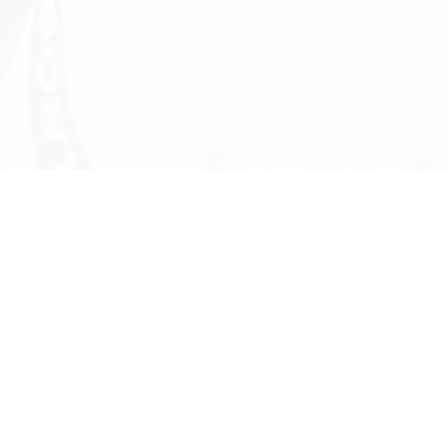
En bildbyråplattform för fotografer och
bildbyåer som vill presentera och sälja
sina bilder.
Funktioner
Prova gratis
Kontakt