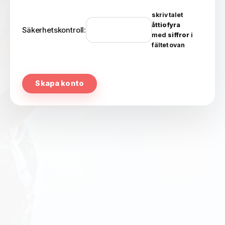
skriv talet
åttiofyra
Säkerhetskontroll:
med
siffror
i
fältet ovan