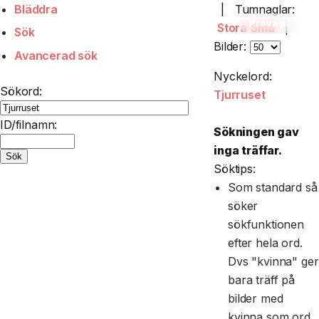
Bläddra
|
Tumnaglar:
Prova på
Stora
Små
|
Sök
Bilder:
Avancerad sök
Nyckelord:
Sökord:
Tjurruset
ID/filnamn:
Sökningen gav
inga träffar.
Söktips:
Som standard så
söker
sökfunktionen
efter hela ord.
Dvs "kvinna" ger
bara träff på
bilder med
kvinna som ord.