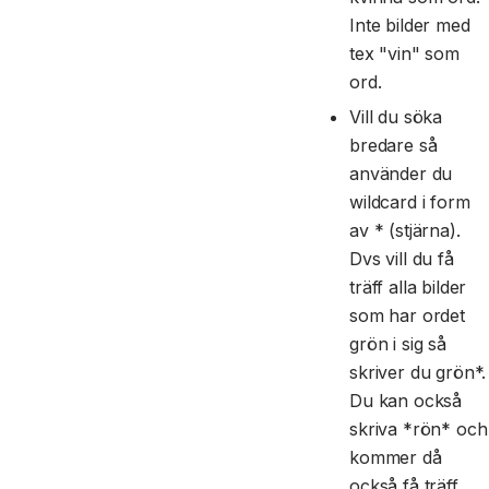
Inte bilder med
tex "vin" som
ord.
Vill du söka
bredare så
använder du
wildcard i form
av * (stjärna).
Dvs vill du få
träff alla bilder
som har ordet
grön i sig så
skriver du grön*.
Du kan också
skriva *rön* och
kommer då
också få träff