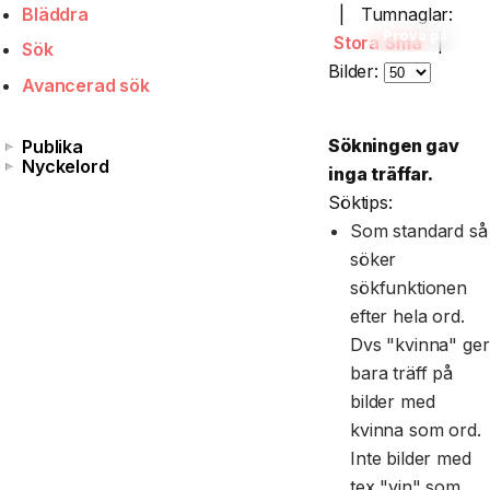
Bläddra
|
Tumnaglar:
Prova på
Stora
Små
|
Sök
Bilder:
Avancerad sök
Sökningen gav
Publika
Nyckelord
inga träffar.
Söktips:
Som standard så
söker
sökfunktionen
efter hela ord.
Dvs "kvinna" ger
bara träff på
bilder med
kvinna som ord.
Inte bilder med
tex "vin" som