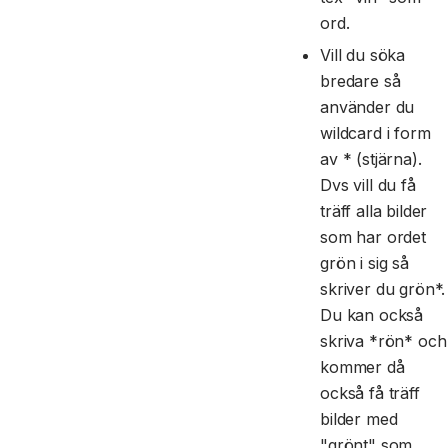
ord.
Vill du söka
bredare så
använder du
wildcard i form
av * (stjärna).
Dvs vill du få
träff alla bilder
som har ordet
grön i sig så
skriver du grön*.
Du kan också
skriva *rön* och
kommer då
också få träff
bilder med
"grönt" som