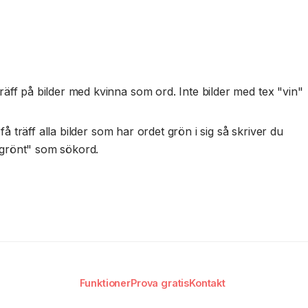
Prova på
äff på bilder med kvinna som ord. Inte bilder med tex "vin"
å träff alla bilder som har ordet grön i sig så skriver du
"grönt" som sökord.
Funktioner
Prova gratis
Kontakt